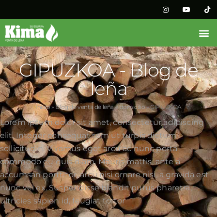
GIPUZKOA - Blog de
leña
Inicio
»
Blog de venta de leña a domicilio
»
GIPUZKOA
Lorem ipsum dolor sit amet, consectetur adipiscing
elit. Integer consequat sem ut turpis dictum
sollicitudin. Vivamus eget arcu ac nunc porta
commodo eu quis diam. Mauris mattis, ante a
accumsan porttitor, arcu nisi ornare nisi, a gravida est
nunc vel ex. Suspendisse blandit purus pharetra,
ultricies sapien id, feugiat tortor