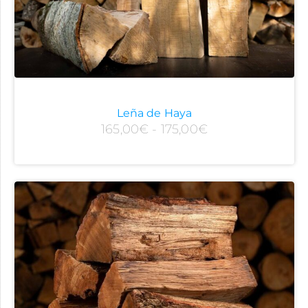
Leña de Haya
165,00
€
-
175,00
€