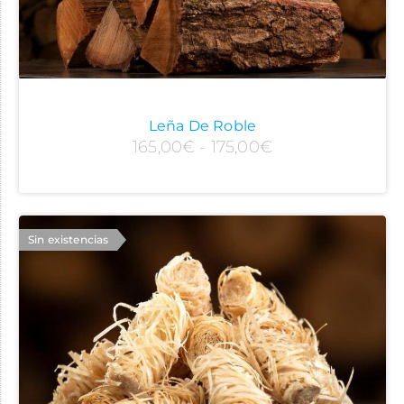
Leña De Roble
165,00
€
-
175,00
€
Sin existencias