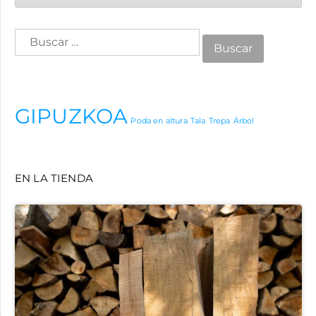
GIPUZKOA
Poda en altura
Tala
Trepa
Árbol
EN LA TIENDA