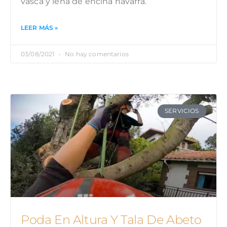
vasca y leña de encina navarra.
LEER MÁS »
03/08/2021
No hay comentarios
SERVICIOS
Poda En Altura Y Tala De Abeto