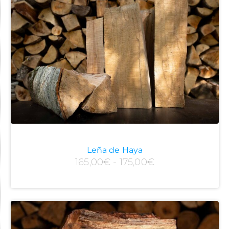
Leña de Haya
165,00
€
-
175,00
€