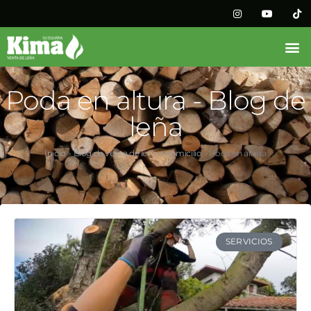
Poda en altura - Blog de
leña
Inicio
»
Blog de venta de leña a domicilio
»
Poda en altura
SERVICIOS