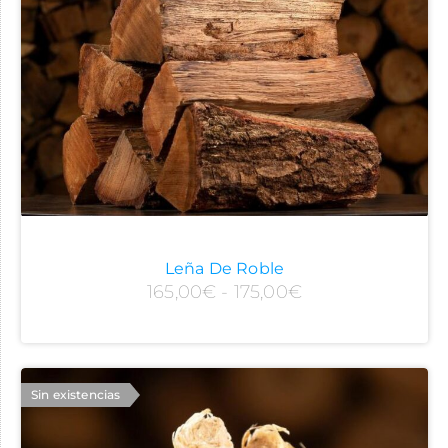
Leña De Roble
165,00
€
-
175,00
€
Sin existencias