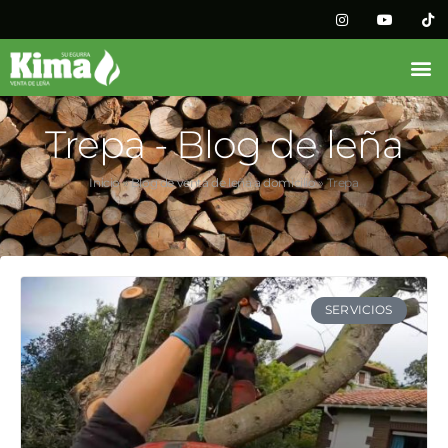
Trepa - Blog de leña
Inicio
»
Blog de venta de leña a domicilio
»
Trepa
SERVICIOS