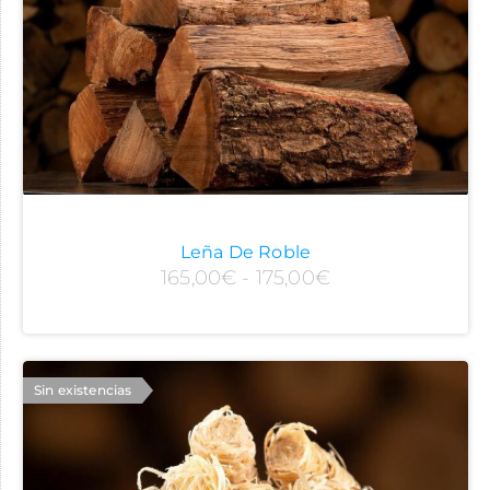
Leña De Roble
165,00
€
-
175,00
€
Sin existencias