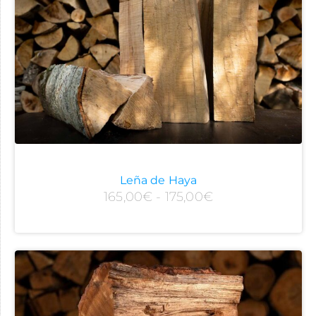
Leña de Haya
165,00
€
-
175,00
€